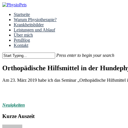
Skip
to
Menu
Startseite
main
Warum Physiotherapie?
content
Krankheitsbilder
Leistungen und Ablauf
Über mich
PetsBlog
Kontakt
Press enter to begin your search
Close
Search
Orthopädische Hilfsmittel in der Hundeph
Am 23. März 2019 habe ich das Seminar „Orthopädische Hilfsmittel i
Neuigkeiten
Kurze Auszeit