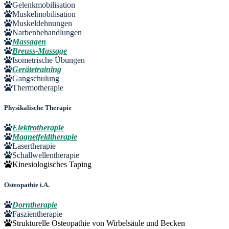
Gelenkmobilisation
Muskelmobilisation
Muskeldehnungen
Narbenbehandlungen
Massagen
Breuss-Massage
Isometrische Übungen
Gerätetraining
Gangschulung
Thermotherapie
Physikalische Therapie
Elektrotherapie
Magnetfeldtherapie
Lasertherapie
Schallwellentherapie
Kinesiologisches Taping
Osteopathie i.A.
Dorntherapie
Faszientherapie
Strukturelle Osteopathie von Wirbelsäule und Becken