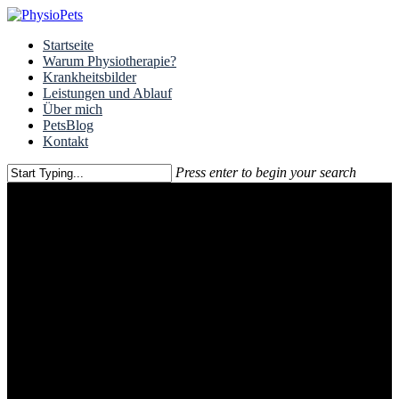
Skip
to
Menu
Startseite
main
Warum Physiotherapie?
content
Krankheitsbilder
Leistungen und Ablauf
Über mich
PetsBlog
Kontakt
Press enter to begin your search
Close
Search