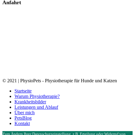
Anfahrt
© 2021 | PhysioPets - Physiotherapie für Hunde und Katzen
Close
Startseite
Menu
Warum Physiotherapie?
Krankheitsbilder
Leistungen und Ablauf
Über mich
PetsBlog
Kontakt
Zum Ändern Ihrer Datenschutzeinstellung, z.B. Erteilung oder Widerruf von