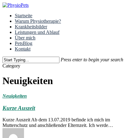
Skip
to
Menu
Startseite
main
Warum Physiotherapie?
content
Krankheitsbilder
Leistungen und Ablauf
Über mich
PetsBlog
Kontakt
Press enter to begin your search
Close
Category
Search
Neuigkeiten
Neuigkeiten
Kurze Auszeit
Kurze Auszeit Ab dem 13.07.2019 befinde ich mich im
Mutterschutz und anschließender Elternzeit. Ich werde…